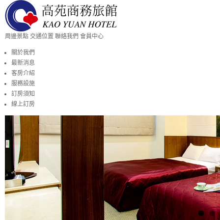
周邊景點
交通位置
聯絡我們
會員中心
關於我們
最新消息
客房介紹
服務設施
訂房須知
線上訂房
訂房須知
訂房須知
訂房須知
一般訂房使用本站
線上訂房之房間與價
您於網站上完成之信
為保障您信用卡交易
in）者資料相符，